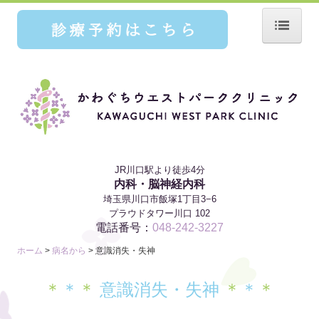
ホーム
診療案内
症状から
病名から
JR川口駅より徒歩4分
内科・脳神経内科
医師紹介
埼玉県川口市飯塚1丁目3−6
プラウドタワー川口 102
施設紹介
電話番号：
048-242-3227
設備紹介
ホーム
病名から
意識消失・失神
アクセス
＊
＊
＊
意識消失・失神
＊
＊
＊