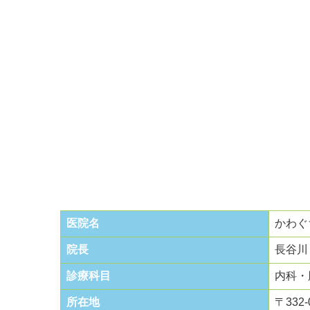
医院名
かわぐ
院長
長谷川
診療科目
内科・
所在地
〒332-