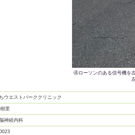
④ローソンのある信号機を
ちウエストパーククリニック
 樹里
脳神経内科
0023